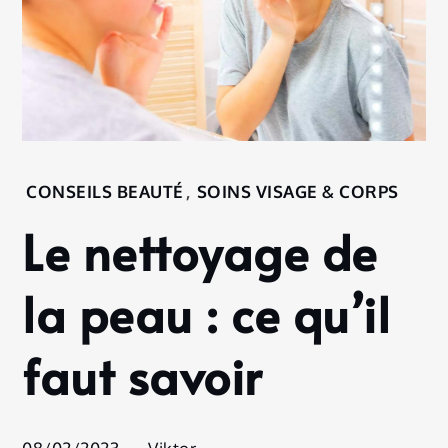
Home
CONSEILS BEAUTÉ
,
SOINS VISAGE & CORPS
Conseils
Le nettoyage de
Beauté
Le
nettoyage
la peau : ce qu’il
de la
peau : ce
faut savoir
qu’il faut
savoir