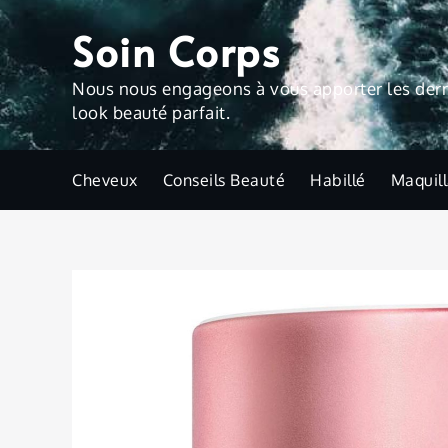
Skip
Soin Corps
to
content
Nous nous engageons à vous apporter les derniè
look beauté parfait.
Cheveux
Conseils Beauté
Habillé
Maquil