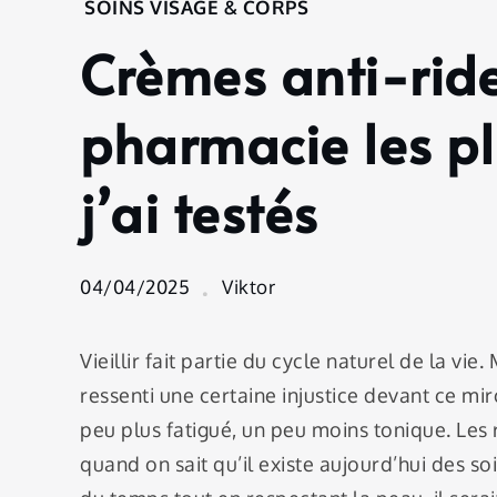
Home
SOINS VISAGE & CORPS
Soins
Crèmes anti-rides
Visage
&
Corps
pharmacie les pl
Crèmes
anti-rides
j’ai testés
: Les 7
soins de
pharmacie
les plus
04/04/2025
Viktor
puissants
que j’ai
testés
Vieillir fait partie du cycle naturel de la vie.
ressenti une certaine injustice devant ce mir
peu plus fatigué, un peu moins tonique. Les 
quand on sait qu’il existe aujourd’hui des so