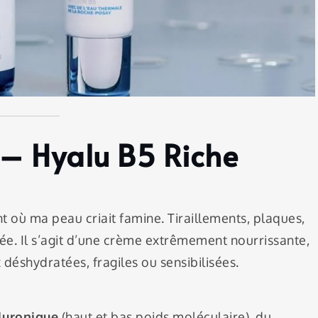
 – Hyalu B5 Riche
t où ma peau criait famine. Tiraillements, plaques,
ée. Il s’agit d’une crème extrêmement nourrissante,
 déshydratées, fragiles ou sensibilisées.
luronique
(haut et bas poids moléculaire), du