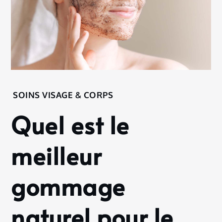
Home
SOINS VISAGE & CORPS
Soins
Quel est le
Visage
&
Corps
meilleur
Quel est
le
gommage
meilleur
gommage
naturel
naturel pour le
pour le