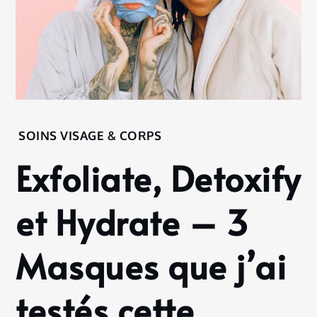
Home
SOINS VISAGE & CORPS
Soins
Exfoliate, Detoxify
Visage
&
Corps
et Hydrate – 3
Exfoliate,
Detoxify
Masques que j’ai
et
Hydrate
– 3
testés cette
Masques