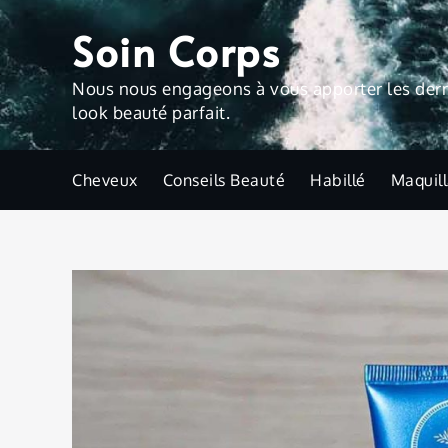
Skip
Soin Corps
to
content
Nous nous engageons à vous apporter les derniè
look beauté parfait.
Cheveux
Conseils Beauté
Habillé
Maquil