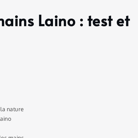
ins Laino : test et
la nature
Laino
les mains