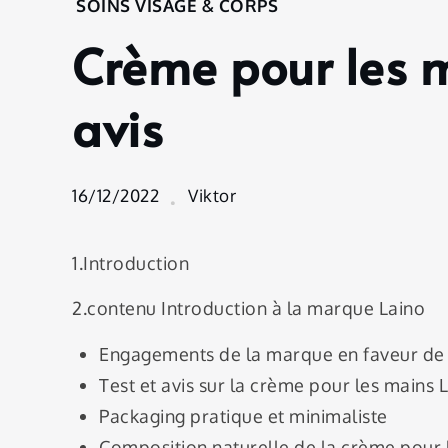
Home
SOINS VISAGE & CORPS
Soins
Crème pour les ma
Visage
&
Corps
avis
Crème
pour
les
16/12/2022
Viktor
mains
Laino :
test et
1.Introduction
avis
2.contenu Introduction à la marque Laino
Engagements de la marque en faveur de 
Test et avis sur la crème pour les mains 
Packaging pratique et minimaliste
Composition naturelle de la crème pour 