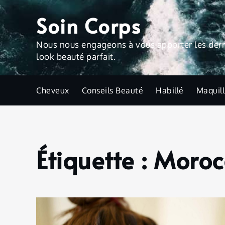
Skip
Soin Corps
to
content
Nous nous engageons à vous apporter les derniè
look beauté parfait.
Cheveux
Conseils Beauté
Habillé
Maquil
Étiquette :
Moroc
Home
Moroccan
Oil
Treatment